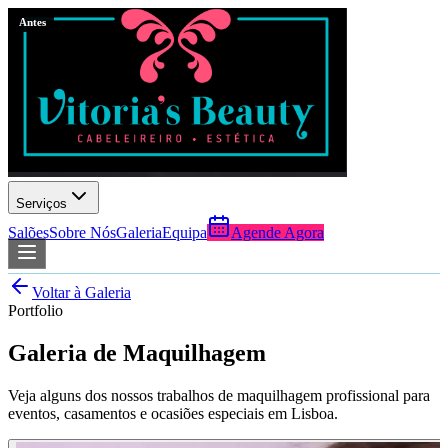
Antes
Antes
Serviços
Salões
Sobre Nós
Galeria
Equipa
Agende Agora
Voltar à Galeria
Portfolio
Galeria de Maquilhagem
Veja alguns dos nossos trabalhos de maquilhagem profissional para
eventos, casamentos e ocasiões especiais em Lisboa.