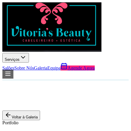
Serviços
Salões
Sobre Nós
Galeria
Equipa
Agende Agora
Voltar à Galeria
Portfolio