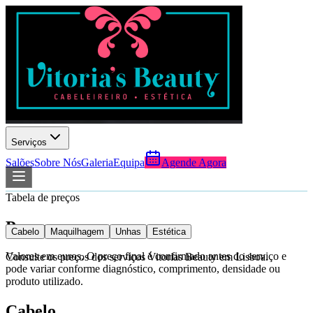
Serviços
Salões
Sobre Nós
Galeria
Equipa
Agende Agora
Tabela de preços
Preços
Cabelo
Maquilhagem
Unhas
Estética
Valores em euros. O preço final é confirmado antes do serviço e
Consulte os preços dos serviços Vitorias Beauty em Lisboa.
pode variar conforme diagnóstico, comprimento, densidade ou
produto utilizado.
Cabelo