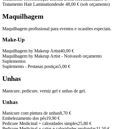
Tratamento Hair Lamination
desde 48,00 €
(sob orçamento)
Maquilhagem
Maquilhagem profissional para eventos e ocasiões especiais.
Make-Up
Maquilhagem by Makeup Artist
40,00 €
Maquilhagem by Makeup Artist - Noiva
sob orçamento
Suplementos
Suplemento - Pestanas postiças
5,00 €
Unhas
Manicure, pedicure, verniz gel e unhas de gel.
Unhas
Manicure com pintura de unhas
8,70 €
Embelezamento dos pés
19,90 €
Pedicure Medicinal + calosidades simples
25,80 €
Pedicure Medicinal + calos e calosidades profundas
31,50 €