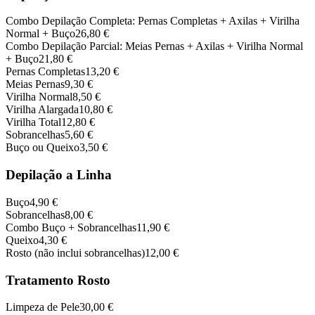
Combo Depilação Completa: Pernas Completas + Axilas + Virilha
Normal + Buço
26,80 €
Combo Depilação Parcial: Meias Pernas + Axilas + Virilha Normal
+ Buço
21,80 €
Pernas Completas
13,20 €
Meias Pernas
9,30 €
Virilha Normal
8,50 €
Virilha Alargada
10,80 €
Virilha Total
12,80 €
Sobrancelhas
5,60 €
Buço ou Queixo
3,50 €
Depilação a Linha
Buço
4,90 €
Sobrancelhas
8,00 €
Combo Buço + Sobrancelhas
11,90 €
Queixo
4,30 €
Rosto (não inclui sobrancelhas)
12,00 €
Tratamento Rosto
Limpeza de Pele
30,00 €