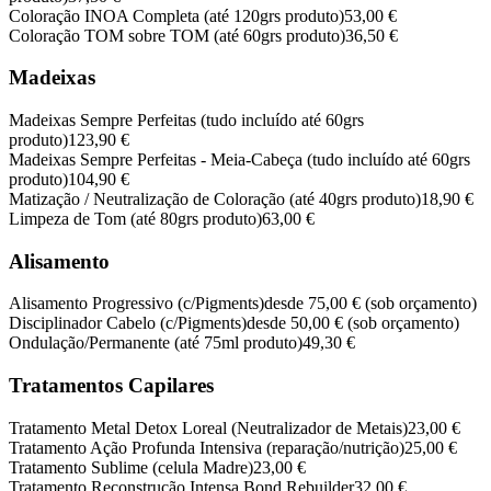
Coloração INOA Completa (até 120grs produto)
53,00 €
Coloração TOM sobre TOM (até 60grs produto)
36,50 €
Madeixas
Madeixas Sempre Perfeitas (tudo incluído até 60grs
produto)
123,90 €
Madeixas Sempre Perfeitas - Meia-Cabeça (tudo incluído até 60grs
produto)
104,90 €
Matização / Neutralização de Coloração (até 40grs produto)
18,90 €
Limpeza de Tom (até 80grs produto)
63,00 €
Alisamento
Alisamento Progressivo (c/Pigments)
desde 75,00 €
(sob orçamento)
Disciplinador Cabelo (c/Pigments)
desde 50,00 €
(sob orçamento)
Ondulação/Permanente (até 75ml produto)
49,30 €
Tratamentos Capilares
Tratamento Metal Detox Loreal (Neutralizador de Metais)
23,00 €
Tratamento Ação Profunda Intensiva (reparação/nutrição)
25,00 €
Tratamento Sublime (celula Madre)
23,00 €
Tratamento Reconstrução Intensa Bond Rebuilder
32,00 €