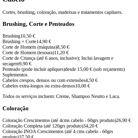
Cortes, brushing, coloração, madeixas e tratamentos capilares.
Brushing, Corte e Penteados
Brushing
10,50 €
Brushing + Corte
14,90 €
Corte de Homem (máquina)
8,50 €
Corte de Homem (tesoura)
11,20 €
Corte de Criança (até 6 anos, inclusive); Inclui lavagem e
secagem
9,90 €
Penteado (pode incluir apliques)
desde 15,00 €
(sob orçamento)
Suplementos
Cabelos crespos, densos ou com extensões
4,50 €
Cabelos extra-longos ou extra-densos
10,00 €
Todos os serviços incluem: Creme, Shampoo Neutro e Laca.
Coloração
Coloração Crescimentos (até 4cms cabelo - 60grs produto)
26,90 €
Coloração Completa (até 120grs produto)
34,20 €
Coloração INOA Crescimentos (até 4 cms cabelo - 60grs
produto)
37,50 €