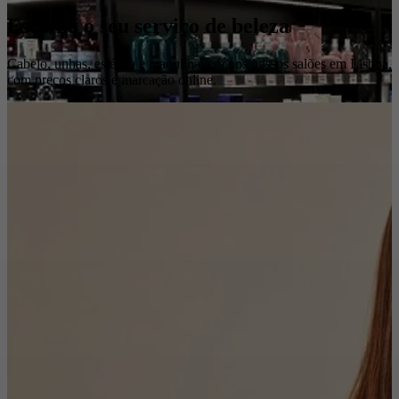
Escolha o seu serviço de beleza
Cabelo, unhas, estética e maquilhagem nos nossos salões em Lisboa,
com preços claros e marcação online.