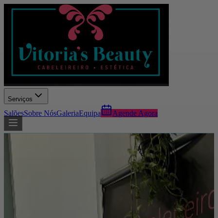
Serviços
Salões
Sobre Nós
Galeria
Equipa
Agende Agora