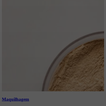
online o seu serviço.
Ver serviços e preços
Profissionais
Técnicas
Resultados
Especializados
Inovadoras
Incríveis
Equipe altamente qualificada
Tendências em um só lugar
Sua melhor versão, todos os
dias
4,8
Google
+
3000
avaliações de clientes
3 salões em Lisboa
Desde 2014
Maquilhagem