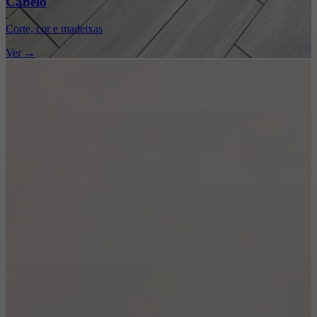
Cabelo
Corte, cor e madeixas
Ver →
Beleza que transforma
Salões de Beleza
em Lisboa
Cabelo, Unhas,
Estética e Makeup
Desde 2014, cuidamos da sua beleza em três salões em Lisboa. Marque