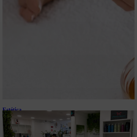
Estética
Limpeza de pele e depilação
Ver →