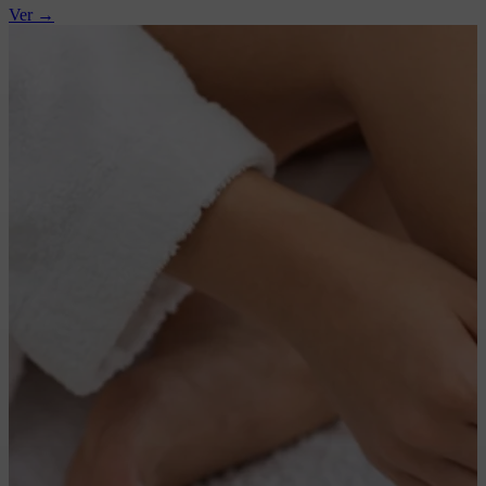
Ver →