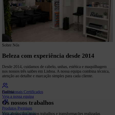
Sobre Nós
Beleza com experiência desde 2014
Desde 2014, cuidamos de cabelo, unhas, estética e maquilhagem
nos nossos três salões em Lisboa. A nossa equipa combina técnica,
atenção ao detalhe e marcação simples para cada cliente.
Profissionais Certificados
Galeria
Veja a nossa equipa
Os nossos trabalhos
Produtos Premium
Marcas de referência
Veja alguns dos nossos trabalhos e transformações realizadas