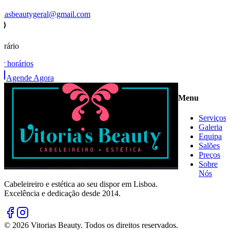
oriasbeautygeral@gmail.com
orário
er horários
Agende Agora
Menu
Serviços
Galeria
Equipa
Salões
Preços
Sobre
Nós
Cabeleireiro e estética ao seu dispor em Lisboa.
Excelência e dedicação desde 2014.
©
2026
Vitorias Beauty. Todos os direitos reservados.