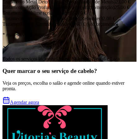
Tratamento Metal Detox Loreal (Neutralizador de Metais)
23,00 €
Tratamento Ação Profunda Intensiva (reparação/nutrição)
25,00 €
Tratamento Sublime (celula Madre)
23,00 €
Tratamento Reconstrução Intensa Bond Rebuilder
32,00 €
Tratamento Hair Lamination
desde 48,00 €
(sob orçamento)
* mais serviços disponíveis
Todos os serviços incluem: Creme, Shampoo Neutro e Laca
Quer marcar o seu serviço de cabelo?
Veja os preços, escolha o salão e agende online quando estiver
pronta.
Agendar agora