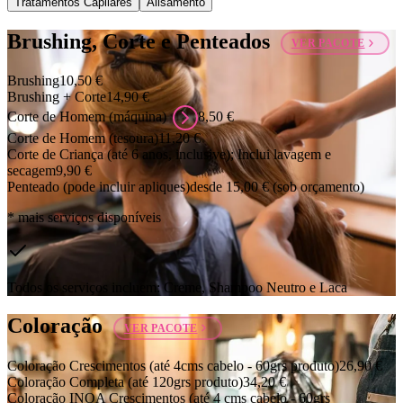
Tratamentos Capilares
Alisamento
Brushing, Corte e Penteados
VER PACOTE
Brushing
10,50 €
Brushing + Corte
14,90 €
Corte de Homem (máquina)
8,50 €
Corte de Homem (tesoura)
11,20 €
Corte de Criança (até 6 anos, inclusive); Inclui lavagem e
secagem
9,90 €
Penteado (pode incluir apliques)
desde 15,00 €
(sob orçamento)
* mais serviços disponíveis
Todos os serviços incluem: Creme, Shampoo Neutro e Laca
Coloração
VER PACOTE
Coloração Crescimentos (até 4cms cabelo - 60grs produto)
26,90 €
Coloração Completa (até 120grs produto)
34,20 €
Coloração INOA Crescimentos (até 4 cms cabelo - 60grs