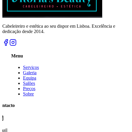
Cabeleireiro e estética ao seu dispor em Lisboa. Excelência e
dedicação desde 2014.
Menu
Serviços
Galeria
Equipa
Salões
Preços
Sobre
ontacto
mail