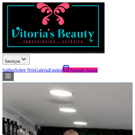
Serviços
Salões
Sobre Nós
Galeria
Equipa
Agende Agora