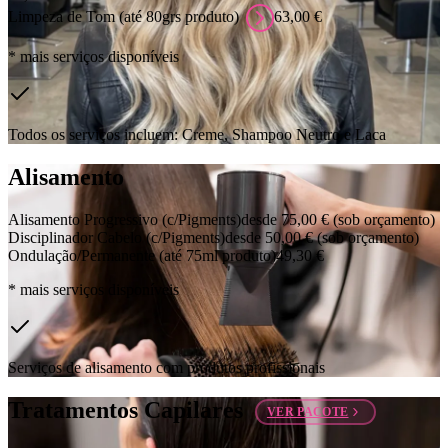
Limpeza de Tom (até 80grs produto)
63,00 €
* mais serviços disponíveis
Todos os serviços incluem: Creme, Shampoo Neutro e Laca
Alisamento
Alisamento Progressivo (c/Pigments)
desde 75,00 €
(sob orçamento)
Disciplinador Cabelo (c/Pigments)
desde 50,00 €
(sob orçamento)
Ondulação/Permanente (até 75ml produto)
49,30 €
* mais serviços disponíveis
Serviços de alisamento com produtos profissionais
Tratamentos Capilares
VER PACOTE