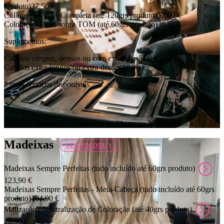
produto)
37,50 €
Coloração INOA Completa (até 120grs produto)
53,00 €
Coloração TOM sobre TOM (até 60grs produto)
36,50 €
Suplementos:
Cabelos crespos, densos ou com extensões
5,00 €
Cabelos extra-longos ou extra-densos
10,00 €
* mais serviços disponíveis
Todos os serviços incluem: Creme, Shampoo Neutro e Laca
Madeixas
VER PACOTE
Madeixas Sempre Perfeitas (tudo incluído até 60grs produto)
123,90 €
Madeixas Sempre Perfeitas - Meia-Cabeça (tudo incluído até 60grs
produto)
104,90 €
Matização / Neutralização de Coloração (até 40grs produto)
18,90 €