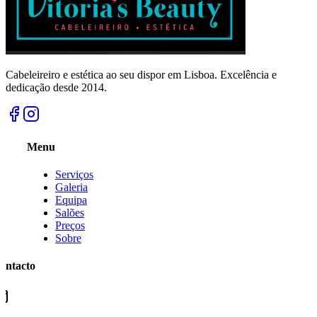
Cabeleireiro e estética ao seu dispor em Lisboa. Excelência e
dedicação desde 2014.
Menu
Serviços
Galeria
Equipa
Salões
Preços
Sobre
ontacto