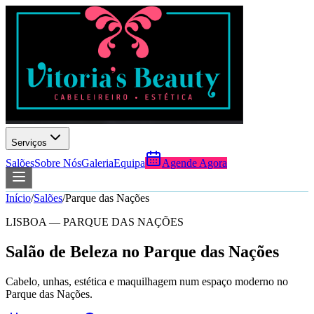
Serviços
Salões
Sobre Nós
Galeria
Equipa
Agende Agora
Início
/
Salões
/
Parque das Nações
LISBOA — PARQUE DAS NAÇÕES
Salão de Beleza no Parque das Nações
Cabelo, unhas, estética e maquilhagem num espaço moderno no
Parque das Nações.