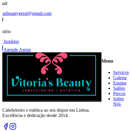
mail
oriasbeautygeral@gmail.com
orário
er horários
Agende Agora
Menu
Serviços
Galeria
Equipa
Salões
Preços
Sobre
Nós
Cabeleireiro e estética ao seu dispor em Lisboa.
Excelência e dedicação desde 2014.