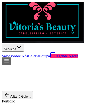
Serviços
Salões
Sobre Nós
Galeria
Equipa
Agende Agora
Voltar à Galeria
Portfolio