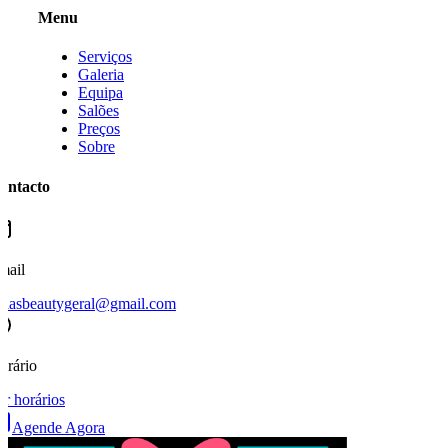
Menu
Serviços
Galeria
Equipa
Salões
Preços
Sobre
ontacto
mail
oriasbeautygeral@gmail.com
orário
er horários
Agende Agora