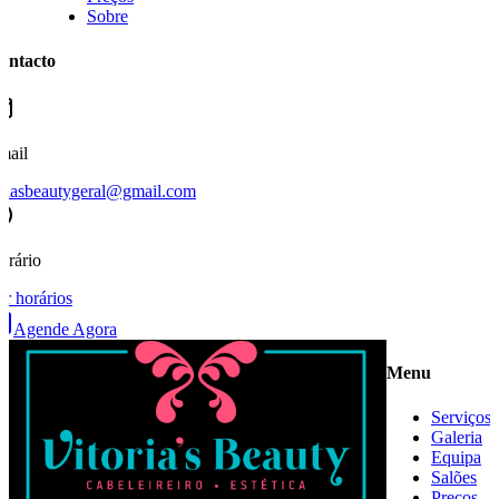
Sobre
ontacto
mail
oriasbeautygeral@gmail.com
orário
er horários
Agende Agora
Menu
Serviços
Galeria
Equipa
Salões
Preços