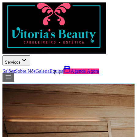
Serviços
Salões
Sobre Nós
Galeria
Equipa
Agende Agora