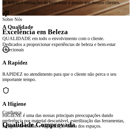
de beleza e sensações de bem-estar e prazer aos nossos clientes.
Sobre Nós
A Qualidade
Excelência em Beleza
QUALIDADE em todo o envolvimento com o cliente.
Dedicados a proporcionar experiências de beleza e bem-estar
excecionais
A Rapidez
RAPIDEZ no atendimento para que o cliente não perca o seu
importante tempo.
A Higiene
Confiança
HIGIENE é uma das nossas principais preocupações dando
preferência por material descartável, esterilização das ferramentas,
Qualidade Comprovada
lavagem de toalhas e higienização diária dos espaços.